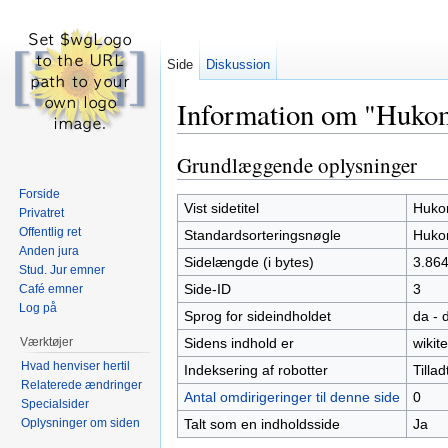
Side
Diskussion
Information om "Huko
Skift til:
navigering
,
søgning
Grundlæggende oplysninger
Forside
Vist sidetitel
Huko
Privatret
Offentlig ret
Standardsorteringsnøgle
Huko
Anden jura
Sidelængde (i bytes)
3.86
Stud. Jur emner
Side-ID
3
Café emner
Log på
Sprog for sideindholdet
da - 
Værktøjer
Sidens indhold er
wikite
Hvad henviser hertil
Indeksering af robotter
Tillad
Relaterede ændringer
Antal omdirigeringer til denne side
0
Specialsider
Oplysninger om siden
Talt som en indholdsside
Ja