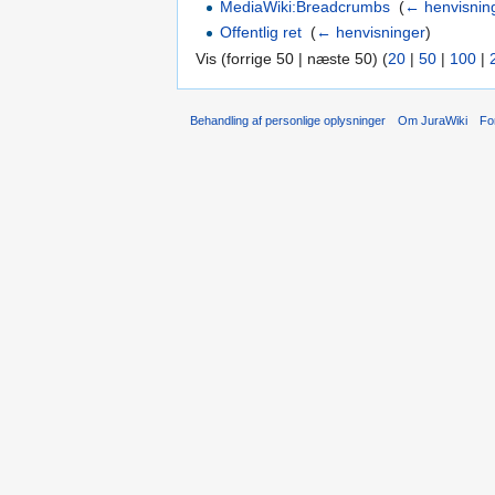
MediaWiki:Breadcrumbs
‎
(
← henvisnin
Offentlig ret
‎
(
← henvisninger
)
Vis (forrige 50 | næste 50) (
20
|
50
|
100
|
Behandling af personlige oplysninger
Om JuraWiki
Fo