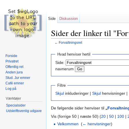
Side
Diskussion
Sider der linker til "Fo
←
Forvaltningsret
Skift til:
navigering
,
søgning
Hvad henviser hertil
Forside
Privatret
Side:
Offentlig ret
navnerum
Anden jura
Stud. Jur emner
Café emner
Filtre
Log på
Skjul
inkluderinger |
Skjul
henvisninger |
Værktøjer
Specialsider
De følgende sider henviser til
„
Forvaltnin
Udskriftsvenlig udgave
Vis (forrige 50 | næste 50) (
20
|
50
|
100
|
Velkommen
‎
(
← henvisninger
)