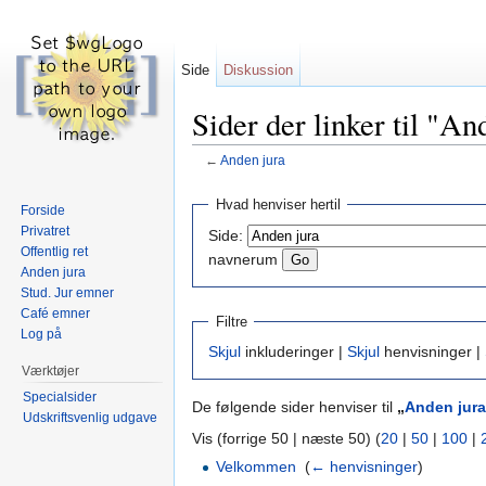
Side
Diskussion
Sider der linker til "An
←
Anden jura
Skift til:
navigering
,
søgning
Hvad henviser hertil
Forside
Privatret
Side:
Offentlig ret
navnerum
Anden jura
Stud. Jur emner
Café emner
Filtre
Log på
Skjul
inkluderinger |
Skjul
henvisninger |
Værktøjer
Specialsider
De følgende sider henviser til
„
Anden jura
Udskriftsvenlig udgave
Vis (forrige 50 | næste 50) (
20
|
50
|
100
|
Velkommen
‎
(
← henvisninger
)