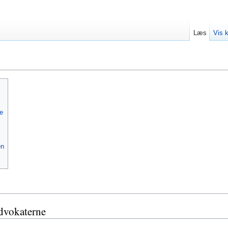
Læs
Vis k
e
en
dvokaterne