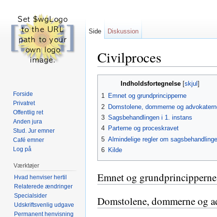
Side
Diskussion
Civilproces
Skift til:
navigering
,
søgning
Indholdsfortegnelse
[
skjul
]
Forside
1
Emnet og grundprincipperne
Privatret
2
Domstolene, dommerne og advokatern
Offentlig ret
3
Sagsbehandlingen i 1. instans
Anden jura
4
Parterne og proceskravet
Stud. Jur emner
5
Almindelige regler om sagsbehandling
Café emner
Log på
6
Kilde
Værktøjer
Emnet og grundprincipperne
Hvad henviser hertil
Relaterede ændringer
Specialsider
Domstolene, dommerne og a
Udskriftsvenlig udgave
Permanent henvisning