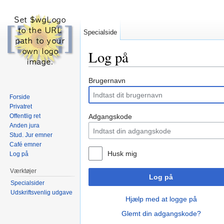
Specialside
Log på
Skift til:
navigering
,
søgning
Brugernavn
Forside
Privatret
Offentlig ret
Adgangskode
Anden jura
Stud. Jur emner
Café emner
Husk mig
Log på
Værktøjer
Log på
Specialsider
Udskriftsvenlig udgave
Hjælp med at logge på
Glemt din adgangskode?