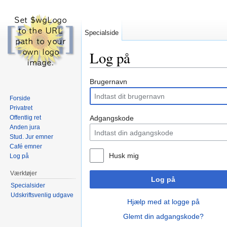
Specialside
Log på
Skift til:
navigering
,
søgning
Brugernavn
Forside
Privatret
Offentlig ret
Adgangskode
Anden jura
Stud. Jur emner
Café emner
Husk mig
Log på
Værktøjer
Log på
Specialsider
Udskriftsvenlig udgave
Hjælp med at logge på
Glemt din adgangskode?