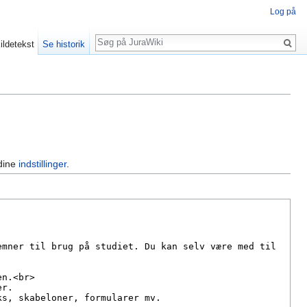
Log på
Søg
ildetekst
Se historik
 dine
indstillinger
.