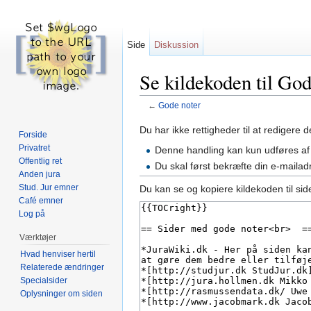
Side
Diskussion
Se kildekoden til God
←
Gode noter
Skift til:
navigering
,
søgning
Du har ikke rettigheder til at redigere
Forside
Privatret
Denne handling kan kun udføres af
Offentlig ret
Du skal først bekræfte din e-mailad
Anden jura
Stud. Jur emner
Du kan se og kopiere kildekoden til sid
Café emner
Log på
Værktøjer
Hvad henviser hertil
Relaterede ændringer
Specialsider
Oplysninger om siden